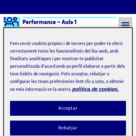
Logo Ágora
Performance – Aula 1
Saltar al contingut
Fem servir
cookies
pròpies i de tercers per poder-te oferir
correctament totes les funcionalitats del lloc web, amb
finalitats analítiques i per mostrar-te publicitat
Semestre 20242 - Aula 1
Objeto sonoro: margarita en silencio
personalitzada d'acord amb un perfil elaborat a partir dels
Objeto sonoro: margarita
teus hàbits de navegació. Pots acceptar, rebutjar o
configurar les teves preferències fent clic a sota, o obtenir-
en silencio
ne més informació en la nostra
política de cookies.
La desesperación muda de la margarita (metaconstelación)
Publicat per
Acceptar
Publicat per
Úrsula Bischofberger Valdes
Visibilitat:
Data de publicació
22 abril, 2025 5:39 pm
el La desesperación muda de la marg
Públic
-
22 Abr. 2025
-
comentari
Rebutjar