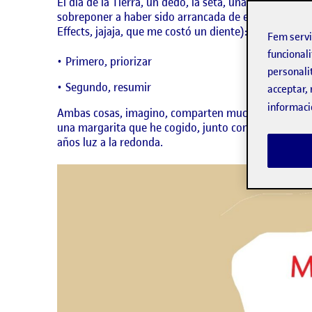
El día de la Tierra, un dedo, la seta, una flor, la ot
sobreponer a haber sido arrancada de ella. Para la
Effects, jajaja, que me costó un diente):
Fem serv
funcionali
Primero, priorizar
personali
Segundo, resumir
acceptar, 
informaci
Ambas cosas, imagino, comparten mucho. Por eso me 
una margarita que he cogido, junto con otras dos flo
años luz a la redonda.