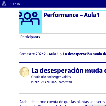
Quant al WordPress
+ Folio
Logo Ágora
Performance – Aula 1
Saltar al contingut
Participants
Semestre 20242 - Aula 1
La desesperación muda de
La desesperación muda d
Publicat per
Publicat per
Úrsula Bischofberger Valdes
Visibilitat:
Data de publicació
22 abril, 2025 5:39 pm
el La desesperación muda d
Públic
-
22 Abr. 2025
-
comentari
Acabo de darme cuenta de que las plantas son seres 