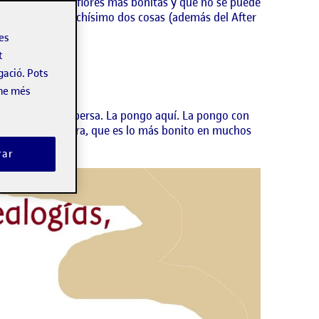
 que es una de las flores más bonitas y que no se puede
, me cuestan muchísimo dos cosas (además del After
les
t
gació. Pots
-ne més
es está tan dispersa. La pongo aquí. La pongo con
oy día de la Tierra, que es lo más bonito en muchos
rar