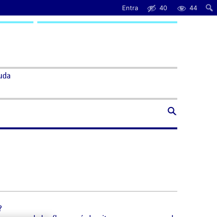
Entra
40
44
uda
?