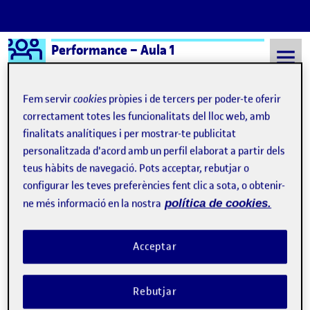
Logo Ágora
Performance – Aula 1
Saltar al contingut
Fem servir
cookies
pròpies i de tercers per poder-te oferir
correctament totes les funcionalitats del lloc web, amb
finalitats analítiques i per mostrar-te publicitat
Semestre 20242 - Aula 1
Lliurament de l'activitat R4.3
personalitzada d'acord amb un perfil elaborat a partir dels
Lliurament de l'activitat
teus hàbits de navegació. Pots acceptar, rebutjar o
configurar les teves preferències fent clic a sota, o obtenir-
R4.3
ne més informació en la nostra
política de cookies.
REPTE 4.3 Exploració i experimentació
Publicat per
Acceptar
Publicat per
Guillem Alfonso-Kuban Alocen
Visibilitat:
Data de publicació
22 maig, 2025 8:34 pm
a REPTE 4.3 Exploració i experim
Públic
-
22 Maig 2025
-
4 comentaris
Rebutjar
REPTE 4.3 Exploració i experimentació Després de reflexionar
sobre la repetició com a eina expressiva i d’identitat, vaig