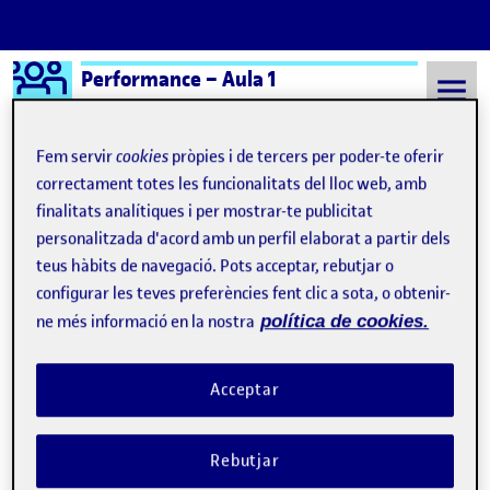
Logo Ágora
Performance – Aula 1
Saltar al contingut
Fem servir
cookies
pròpies i de tercers per poder-te oferir
correctament totes les funcionalitats del lloc web, amb
finalitats analítiques i per mostrar-te publicitat
Semestre 20242 - Aula 1
Genealogía del despotismo
personalitzada d'acord amb un perfil elaborat a partir dels
Genealogía del
teus hàbits de navegació. Pots acceptar, rebutjar o
configurar les teves preferències fent clic a sota, o obtenir-
despotismo
ne més informació en la nostra
política de cookies.
El sello, el papel y la dirección
Publicat per
Acceptar
Publicat per
Úrsula Bischofberger Valdes
Visibilitat:
Data de publicació
26 abril, 2025 5:59 pm
el El sello, el papel y la dirección
Públic
-
25 Abr. 2025
-
comentari
Rebutjar