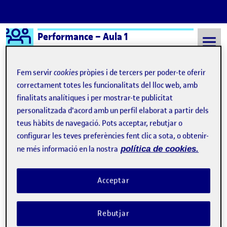
Logo Ágora
Performance – Aula 1
Saltar al contingut
Fem servir
cookies
pròpies i de tercers per poder-te oferir
correctament totes les funcionalitats del lloc web, amb
finalitats analítiques i per mostrar-te publicitat
Semestre 20242 - Aula 1
Cambridge poco ducho en latinajos
personalitzada d'acord amb un perfil elaborat a partir dels
Cambridge poco ducho en
teus hàbits de navegació. Pots acceptar, rebutjar o
configurar les teves preferències fent clic a sota, o obtenir-
latinajos
ne més informació en la nostra
política de cookies.
El sello, el papel y la dirección
Publicat per
Acceptar
Publicat per
Úrsula Bischofberger Valdes
Visibilitat:
Data de publicació
26 abril, 2025 5:59 pm
el El sello, el papel y la dirección
Públic
-
25 Abr. 2025
-
comentari
Rebutjar