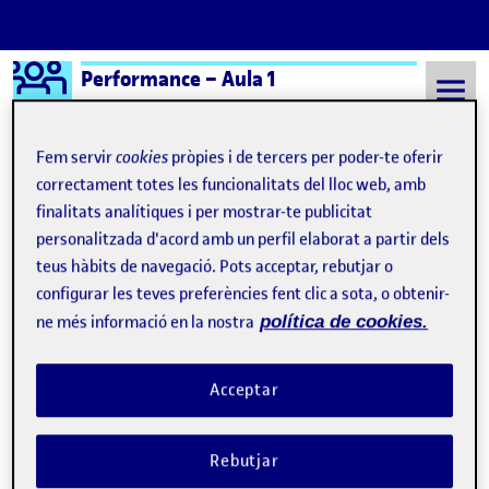
Logo Ágora
Performance – Aula 1
Saltar al contingut
Fem servir
cookies
pròpies i de tercers per poder-te oferir
correctament totes les funcionalitats del lloc web, amb
finalitats analítiques i per mostrar-te publicitat
Semestre 20242 - Aula 1
Valdés del Toro Consuelo (1970) Arlequín
personalitzada d'acord amb un perfil elaborat a partir dels
Valdés del Toro Consuelo
teus hàbits de navegació. Pots acceptar, rebutjar o
configurar les teves preferències fent clic a sota, o obtenir-
(1970) Arlequín
ne més informació en la nostra
política de cookies.
Cuestionario sobre el uso de la IA -y arlequín muy humano
Publicat per
Acceptar
Publicat per
Úrsula Bischofberger Valdes
Visibilitat:
Data de publicació
6 maig, 2025 9:21 am
el Cuestionario sobre el uso de la IA
Públic
-
5 Maig 2025
-
comentari
Rebutjar