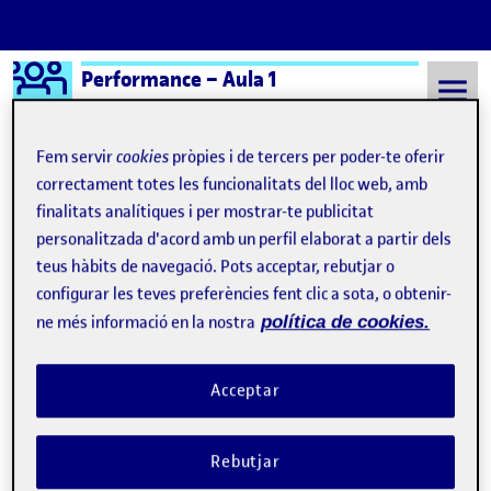
Logo Ágora
Performance – Aula 1
Saltar al contingut
Fem servir
cookies
pròpies i de tercers per poder-te oferir
correctament totes les funcionalitats del lloc web, amb
finalitats analítiques i per mostrar-te publicitat
Semestre 20242 - Aula 1
Nazi con criatura
personalitzada d'acord amb un perfil elaborat a partir dels
Nazi con criatura
teus hàbits de navegació. Pots acceptar, rebutjar o
configurar les teves preferències fent clic a sota, o obtenir-
ne més informació en la nostra
política de cookies.
Receta para hacer «
nazi con criatura
»
Publicat per
Publicat per
Úrsula Bischofberger Valdes
Visibilitat:
Data de publicació
22 abril, 2025 2:14 pm
a Receta para hacer «
nazi con criatu
Públic
-
21 Abr. 2025
-
1 comentari
Acceptar
Rebutjar