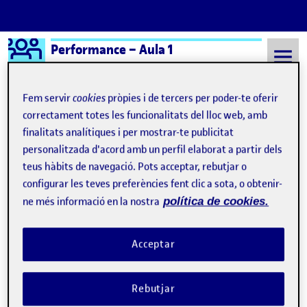
Logo Ágora
Performance – Aula 1
Saltar al contingut
Fem servir
cookies
pròpies i de tercers per poder-te oferir
correctament totes les funcionalitats del lloc web, amb
finalitats analítiques i per mostrar-te publicitat
Semestre 20242 - Aula 1
Familia: quien me crió y a quien crío
personalitzada d'acord amb un perfil elaborat a partir dels
Familia: quien me crió y a
teus hàbits de navegació. Pots acceptar, rebutjar o
configurar les teves preferències fent clic a sota, o obtenir-
quien crío
ne més informació en la nostra
política de cookies.
Tu nombre, tu apellido, tu sexo y el cuerpo al que designan: breves
Publicat per
Acceptar
Publicat per
Úrsula Bischofberger Valdes
Visibilitat:
Data de publicació
6 maig, 2025 5:09 pm
el Tu nombre, tu apellido, tu sexo y 
Públic
-
6 Maig 2025
-
comentari
Rebutjar