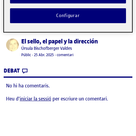
Configurar
El sello, el papel y la dirección
Publicat per
Publicat per
Úrsula Bischofberger Valdes
Visibilitat:
Data de publicació
26 abril, 2025 5:59 pm
el El sello, el papel y la dirección
Públic
-
25 Abr. 2025
-
comentari
CONTRIBUTION
0
EL EL SELLO, EL PAPEL Y LA DIRECCIÓN
DEBAT
No hi ha comentaris.
Heu d'
iniciar la sessió
per escriure un comentari.