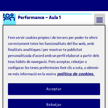
Logo Ágora
Performance – Aula 1
Saltar al contingut
Fem servir
cookies
pròpies i de tercers per poder-te oferir
correctament totes les funcionalitats del lloc web, amb
Semestre 20242 - Aula 1
El invento o «la cosa» por excelencia
finalitats analítiques i per mostrar-te publicitat
personalitzada d'acord amb un perfil elaborat a partir dels
El invento o «la cosa» por
teus hàbits de navegació. Pots acceptar, rebutjar o
excelencia
configurar les teves preferències fent clic a sota, o obtenir-
ne més informació en la nostra
política de cookies.
Acceptar
Rebutjar