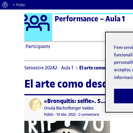
Quant al WordPress
+ Folio
Logo Ágora
Performance – Aula 1
Saltar al contingut
Participants
Fem serv
funcionali
personali
Semestre 20242 - Aula 1
El arte como desdoblami
acceptar, 
informaci
El arte como desdobla
«Bronquitis: selfie». Selfies de mis enfermedades, dos
Publicat per
Publicat per
Úrsula Bischofberger Valdes
Visibilitat:
Data de publicació
19 abril, 2025 3:04 pm
a «Bronquitis: selfie»
Públic
-
19 Abr. 2025
-
2 comentaris