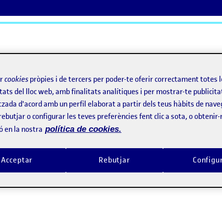
ActiFolios
Aj
ir
cookies
pròpies i de tercers per poder-te oferir correctament totes 
tats del lloc web, amb finalitats analítiques i per mostrar-te publicita
tzada d'acord amb un perfil elaborat a partir dels teus hàbits de nave
ento superador
rebutjar o configurar les teves preferències fent clic a sota, o obtenir
ó en la nostra
política de cookies.
miento superador
Acceptar
Rebutjar
Configu
. Selfies de mis enfermedades, dos