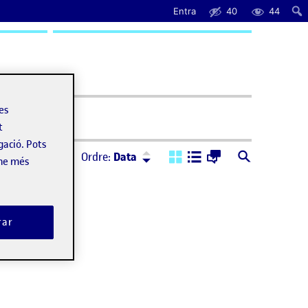
Entra
40
44
uda
les
t
gació. Pots
Ordre:
Descendent
Ordre:
Data
-ne més
rar